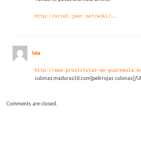
http://oriol.joor.net/wiki/
…
lola
http://www.prostitutas-de-guatemala.m
culonas.maduras50.com]pelirrojas culonas[/UR
Comments are closed.
Prev