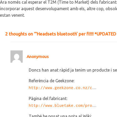
Ara només cal esperar el T2M (Time to Market) dels fabricant
incorporar aquest desenvolupament amb els, altre cop, obsole
estan venent.
2 thoughts on “‘Headsets bluetooth’ per fi!!!! *UPDATED
Anonymous
Doncs han anat ràpid ja tenim un producte i s
Referència de Geekzone:
http://www.geekzone.co.nz/c
…
Pàgina del fabricant:
http://www.bluetake.com/pro
…
També he posat una nota al Wiki: