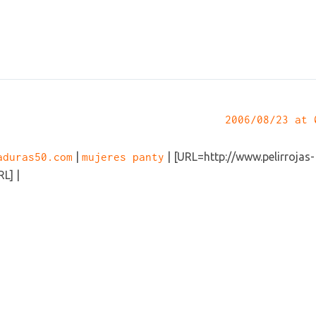
2006/08/23 at 
aduras50.com
|
mujeres panty
| [URL=http://www.pelirrojas-
L] |