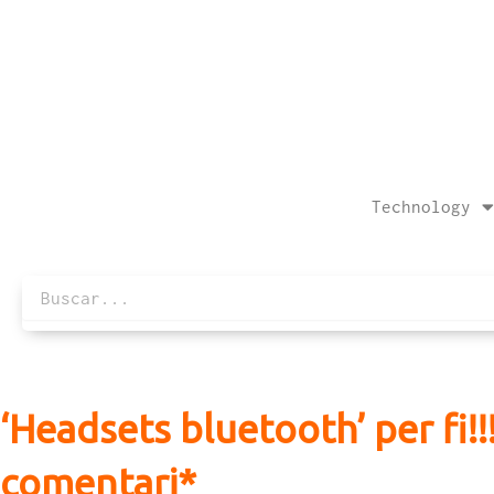
Skip
to
content
Technology
Search
‘Headsets bluetooth’ per fi!
comentari*