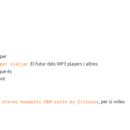
 per
per viatjar
. El futur dels MP3 players i altres
que és
ant
 stereo headsets O&M suite by Ericsson
, per si voleu