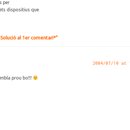
s per
ts dispositius que
 Solució al 1er comentari*”
2004/07/10 at 
embla prou bo!!!