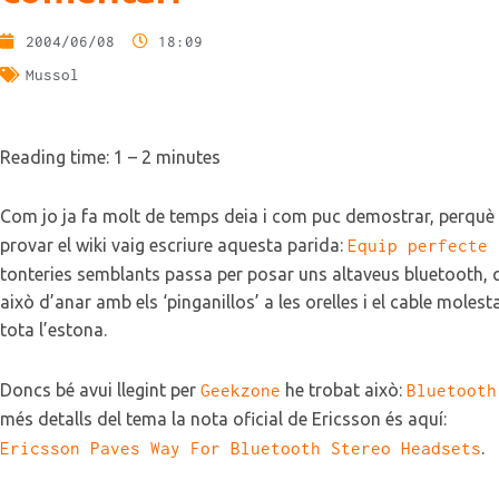
2004/06/08
18:09
Mussol
Reading time: 1 – 2 minutes
Com jo ja fa molt de temps deia i com puc demostrar, perquè
provar el wiki vaig escriure aquesta parida:
Equip perfecte 
tonteries semblants passa per posar uns altaveus bluetooth, 
això d’anar amb els ‘pinganillos’ a les orelles i el cable molest
tota l’estona.
Doncs bé avui llegint per
Geekzone
he trobat això:
Bluetooth
més detalls del tema la nota oficial de Ericsson és aquí:
Ericsson Paves Way For Bluetooth Stereo Headsets
.